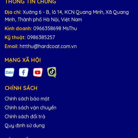
THÔNG TIN CHUNG
Địa chỉ:
Xưởng 6 - B, lô 14, KCN Quang Minh, Xã Quang
Minh, Thành phố Hà Nội, Việt Nam
Kinh doanh:
0966358698 MsThu
Kỹ thuật:
0986385257
Email:
httthu@hardcoat.com.vn
MẠNG XÃ HỘI
CHÍNH SÁCH
Chính sách bảo mật
Chính sách vận chuyển
Chính sách đổi trả
Quy định sử dụng