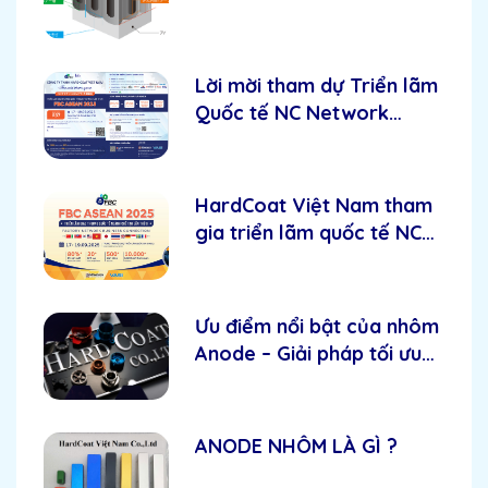
Lời mời tham dự Triển lãm
Quốc tế NC Network
Vietnam 2025 - Hardcoat
Việt Nam.
HardCoat Việt Nam tham
gia triển lãm quốc tế NC
Network Vietnam 2025
Ưu điểm nổi bật của nhôm
Anode – Giải pháp tối ưu
cho độ bền và thẩm mỹ
ANODE NHÔM LÀ GÌ ?