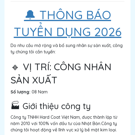
🔔 THÔNG BÁO
TUYỂN DỤNG 2026
Do nhu cầu mở rộng và bổ sung nhân sự sản xuất, công
ty chúng tôi cần tuyển:
🔹 VỊ TRÍ: CÔNG NHÂN
SẢN XUẤT
Số lượng:
08 Nam
🏭 Giới thiệu công ty
Công ty TNHH Hard Coat Việt Nam, được thành lập từ
năm 2010 với 100% vốn đầu tư của Nhật Bản.Công ty
chúng tôi hoạt động về lĩnh vực xử lý bề mặt kim loại.