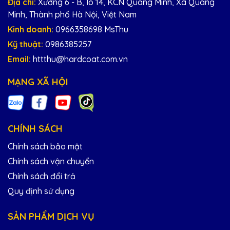
Địa chỉ:
Xưởng 6 - B, lô 14, KCN Quang Minh, Xã Quang
Minh, Thành phố Hà Nội, Việt Nam
Kinh doanh:
0966358698 MsThu
Kỹ thuật:
0986385257
Email:
httthu@hardcoat.com.vn
MẠNG XÃ HỘI
CHÍNH SÁCH
Chính sách bảo mật
Chính sách vận chuyển
Chính sách đổi trả
Quy định sử dụng
SẢN PHẨM DỊCH VỤ