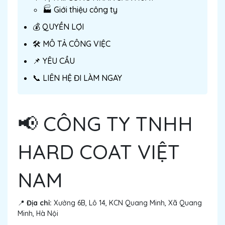
🏭 Giới thiệu công ty
💰 QUYỀN LỢI
🛠 MÔ TẢ CÔNG VIỆC
📌 YÊU CẦU
📞 LIÊN HỆ ĐI LÀM NGAY
📢 CÔNG TY TNHH
HARD COAT VIỆT
NAM
📍
Địa chỉ:
Xưởng 6B, Lô 14, KCN Quang Minh, Xã Quang
Minh, Hà Nội