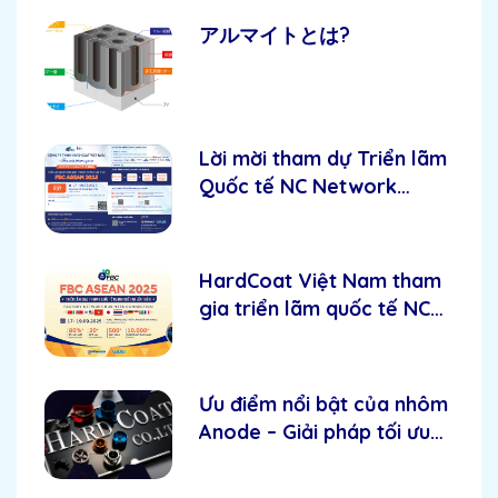
アルマイトとは?
Lời mời tham dự Triển lãm
Quốc tế NC Network
Vietnam 2025 - Hardcoat
Việt Nam.
HardCoat Việt Nam tham
gia triển lãm quốc tế NC
Network Vietnam 2025
Ưu điểm nổi bật của nhôm
Anode – Giải pháp tối ưu
cho độ bền và thẩm mỹ